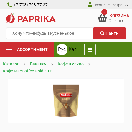
+7(708) 703-77-37
Вход
/
Регистрация
0
КОРЗИНА
0
тенге
Найти
Рус
Каз
АССОРТИМЕНТ
Каталог
Бакалея
Кофе и какао
Кофе MacCoffee Gold 30 г