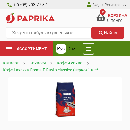
+7(708) 703-77-37
Вход
/
Регистрация
0
КОРЗИНА
0
тенге
Найти
Рус
Каз
АССОРТИМЕНТ
Каталог
Бакалея
Кофе и какао
Кофе Lavazza Crema Е Gusto classico (зерно) 1 кг**