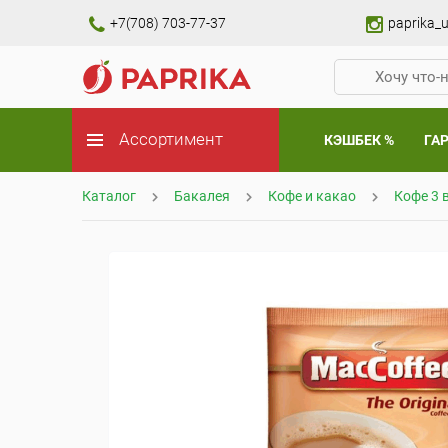
+7(708) 703-77-37
paprika_u
Ассортимент
КЭШБЕК %
ГА
Каталог
Бакалея
Кофе и какао
Кофе 3 в