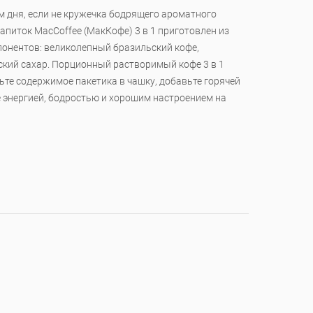
 дня, если не кружечка бодрящего ароматного
питок МасСoffee (МакКофе) 3 в 1 приготовлен из
онентов: великолепный бразильский кофе,
ский сахар. Порционный растворимый кофе 3 в 1
ьте содержимое пакетика в чашку, добавьте горячей
 энергией, бодростью и хорошим настроением на