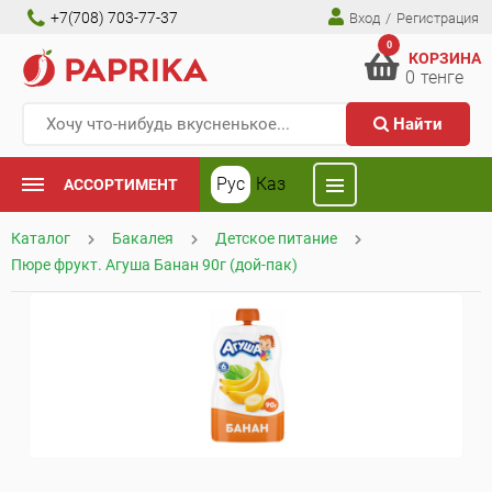
+7(708) 703-77-37
Вход
/
Регистрация
0
КОРЗИНА
0
тенге
Найти
Рус
Каз
АССОРТИМЕНТ
Каталог
Бакалея
Детское питание
Пюре фрукт. Агуша Банан 90г (дой-пак)