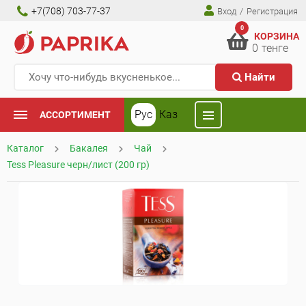
+7(708) 703-77-37
Вход
/
Регистрация
0
КОРЗИНА
0
тенге
Найти
Рус
Каз
АССОРТИМЕНТ
Каталог
Бакалея
Чай
Tess Pleasure черн/лист (200 гр)