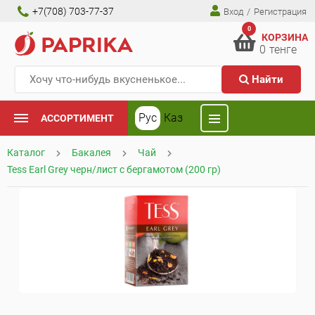
+7(708) 703-77-37
Вход
/
Регистрация
0
КОРЗИНА
0
тенге
Найти
Рус
Каз
АССОРТИМЕНТ
Каталог
Бакалея
Чай
Tess Earl Grey черн/лист с бергамотом (200 гр)