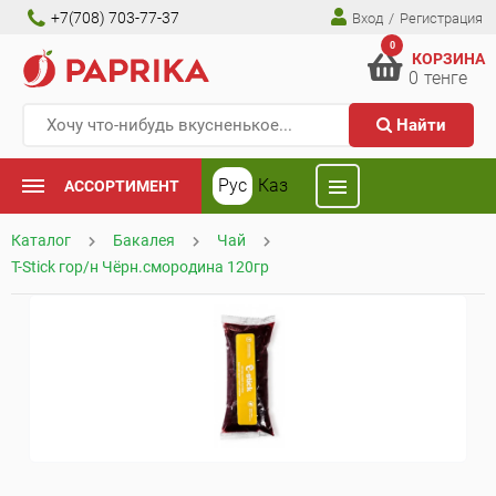
+7(708) 703-77-37
Вход
/
Регистрация
0
КОРЗИНА
0
тенге
Найти
Рус
Каз
АССОРТИМЕНТ
Каталог
Бакалея
Чай
T-Stick гор/н Чёрн.смородина 120гр