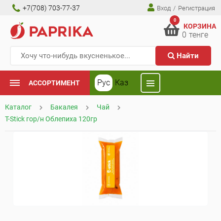
+7(708) 703-77-37
Вход
/
Регистрация
0
КОРЗИНА
0
тенге
Найти
Рус
Каз
АССОРТИМЕНТ
Каталог
Бакалея
Чай
T-Stick гор/н Облепиха 120гр