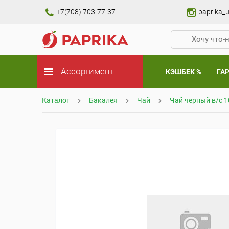
+7(708) 703-77-37
paprika_u
Ассортимент
КЭШБЕК %
ГА
Каталог
Бакалея
Чай
Чай черный в/с 1