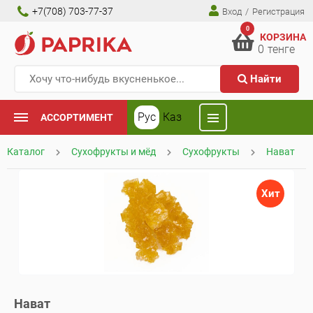
+7(708) 703-77-37
Вход
/
Регистрация
0
КОРЗИНА
0
тенге
Найти
Рус
Каз
АССОРТИМЕНТ
Каталог
Сухофрукты и мёд
Сухофрукты
Нават
Хит
Нават