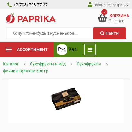
+7(708) 703-77-37
Вход
/
Регистрация
0
КОРЗИНА
0
тенге
Найти
Рус
Каз
АССОРТИМЕНТ
Каталог
Сухофрукты и мёд
Сухофрукты
финики Eghtedar 600 гр